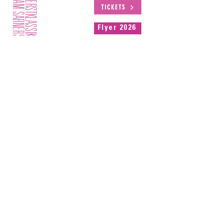
AM SARNERSEE
ERSTKLASSIK
TICKETS
Flyer 2026
Informationen und Kontakt:
info@erstklassik.ch
Festivalleitung:
Elisabeth Melcher-Arquint
e.melcher@erstklassik.ch
Sie sind an INFORMATIONEN oder am NEWSLETTER zu
„erstKlassik am Sarnersee“ interessiert?
Schreiben Sie an
info@erstklassik.ch
und geben Sie bitte Ihre Adresse
an. Herzlichen Dank!
Impressum |
Datenschutz
© 2026 erstKlassik am Sarnersee