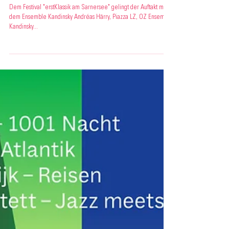
UNBEKANNTE SCHÄTZE AUS 1001 NACHT
Dem Festival "erstKlassik am Sarnersee" gelingt der Auftakt mit
dem Ensemble Kandinsky Andréas Härry, Piazza LZ, OZ Ensemble
Kandinsky...