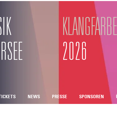
SIK
KLANGFARB
RSEE
2026
TICKETS
NEWS
PRESSE
SPONSOREN