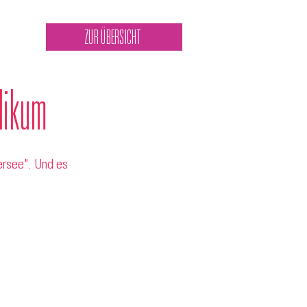
ZUR ÜBERSICHT
likum
rsee". Und es 